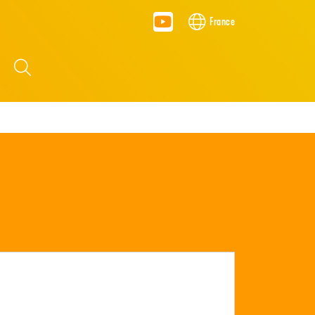
France
S