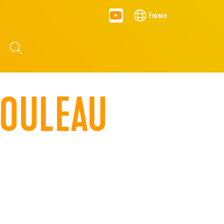
France
S
ROULEAU