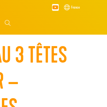
France
S
U 3 TÊTES
R –